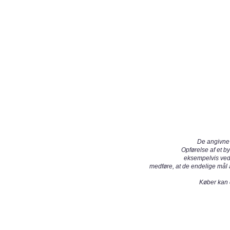
De angivne 
Opførelse af et b
eksempelvis ved
medføre, at de endelige mål a
Køber kan d