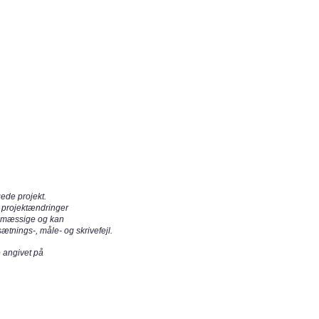
ede projekt.
e projektændringer
tsmæssige og kan
ætnings-, måle- og skrivefejl.
e angivet på