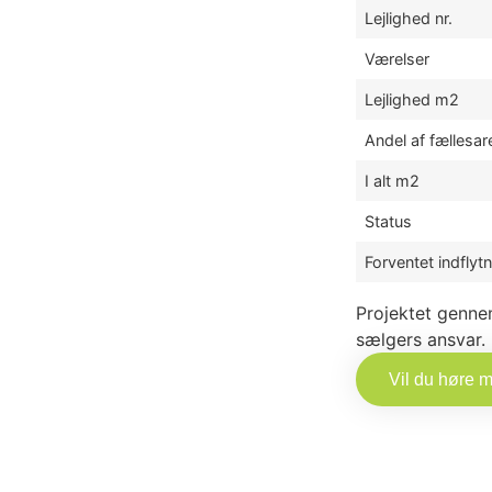
Lejlighed nr.
Værelser
Lejlighed m2
Andel af fællesar
I alt m2
Status
Forventet indflytn
Projektet genne
sælgers ansvar.
Vil du høre 