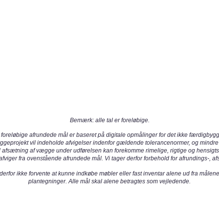
Bemærk: alle tal er foreløbige.
foreløbige afrundede mål er baseret på digitale opmålinger for det ikke færdigbygg
yggeprojekt vil indeholde afvigelser indenfor gældende tolerancenormer, og mindr
 afsætning af vægge under udførelsen kan forekomme rimelige, rigtige og hensig
fviger fra ovenstående afrundede mål. Vi tager derfor forbehold for afrundings-, afs
erfor ikke forvente at kunne indkøbe møbler eller fast inventar alene ud fra målen
plantegninger. Alle mål skal alene betragtes som vejledende.