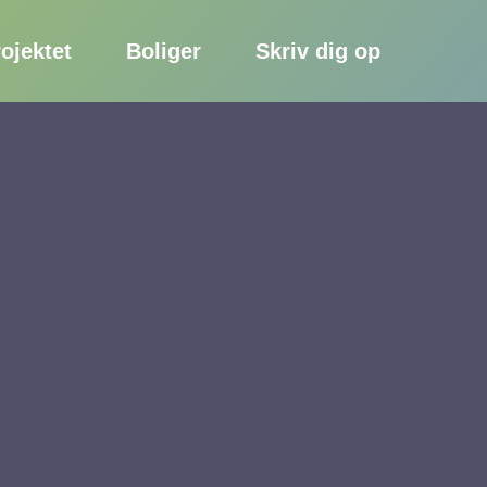
ojektet
Boliger
Skriv dig op