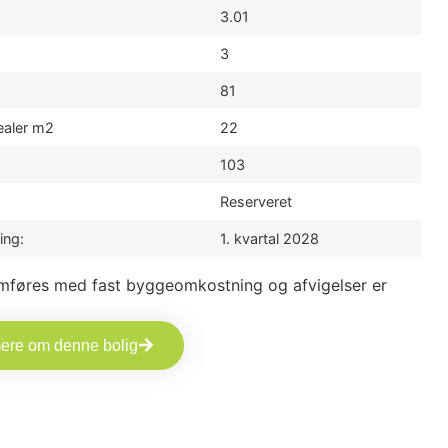
3.01
3
81
ealer m2
22
103
Reserveret
ing:
1. kvartal 2028
mføres med fast byggeomkostning og afvigelser er
mere om denne bolig