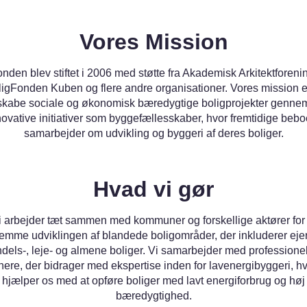
Vores Mission
nden blev stiftet i 2006 med støtte fra Akademisk Arkitektforeni
igFonden Kuben og flere andre organisationer. Vores mission e
skabe sociale og økonomisk bæredygtige boligprojekter genne
novative initiativer som byggefællesskaber, hvor fremtidige bebo
samarbejder om udvikling og byggeri af deres boliger.
Hvad vi gør
i arbejder tæt sammen med kommuner og forskellige aktører for 
remme udviklingen af blandede boligområder, der inkluderer ejer
dels-, leje- og almene boliger. Vi samarbejder med professione
nere, der bidrager med ekspertise inden for lavenergibyggeri, hv
hjælper os med at opføre boliger med lavt energiforbrug og høj
bæredygtighed.