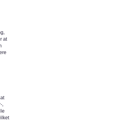
ng,
r at
m
ere
at
-,
lle
ilket