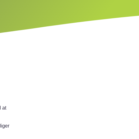
 at
iger