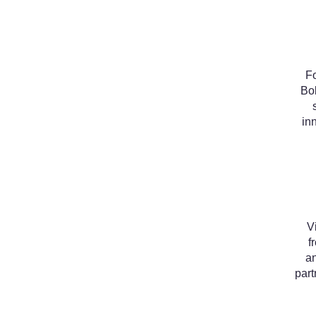
Fo
Bol
in
V
f
an
part