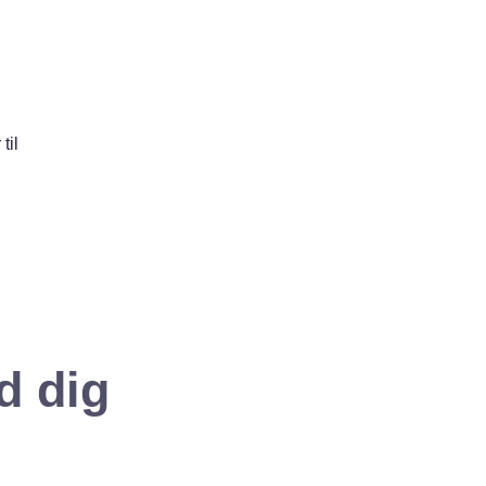
til
d dig